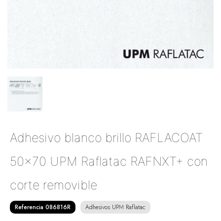
Adhesivo blanco brillo RAFLACOAT
50x70 UPM Raflatac RAFNXT+ con
corte removible
Referencia 086816R
Adhesivos UPM Raflatac