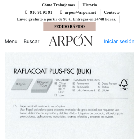
Cómo Trabajamos
Historia
916 91 91 91
arpon@arpon.net
Contacto
Envío gratuito a partir de 90 €. Entregas en 24/48 horas.
PEDIDO RÁPIDO
Inicio
Adhesivos UPM Raflatac
Adhesivo blanco
brillo RAFLACOAT 50x70 UPM Raflatac RAFNXT+ con
Menu
Buscar
Iniciar sesión
corte removible