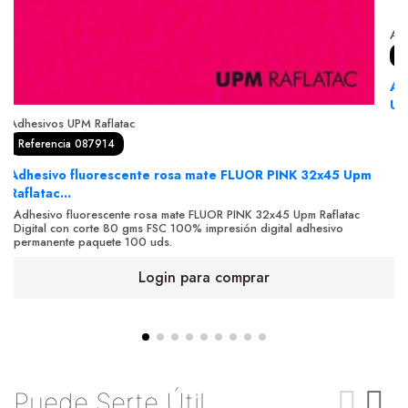
Adh
R
Ad
Up
Adhesivos UPM Raflatac
Ad
Di
Referencia 087914
pe
Adhesivo fluorescente rosa mate FLUOR PINK 32x45 Upm
Raflatac...
Adhesivo fluorescente rosa mate FLUOR PINK 32x45 Upm Raflatac
Digital con corte 80 gms FSC 100% impresión digital adhesivo
permanente paquete 100 uds.
Login para comprar
Puede Serte Útil