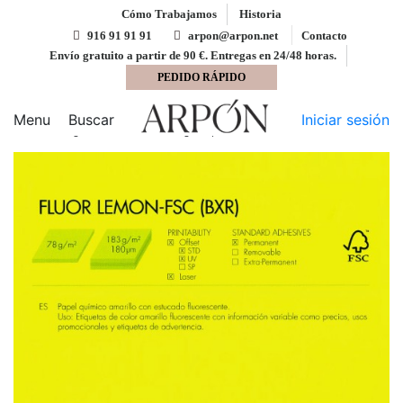
Cómo Trabajamos
Historia
916 91 91 91
arpon@arpon.net
Contacto
Envío gratuito a partir de 90 €. Entregas en 24/48 horas.
PEDIDO RÁPIDO
Inicio
Adhesivos UPM Raflatac
Adhesivo
fluorescente amarillo mate FLUOR LEMON 32x45 Upm
Menu
Buscar
Iniciar sesión
Raflatac Digital con corte 80 gms permanente