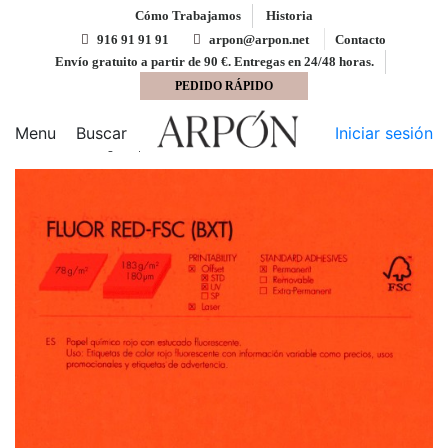
Cómo Trabajamos
Historia
916 91 91 91
arpon@arpon.net
Contacto
Envío gratuito a partir de 90 €. Entregas en 24/48 horas.
PEDIDO RÁPIDO
Inicio
Adhesivos UPM Raflatac
Adhesivo
fluorescente rojo mate FLUOR RED 50x70 Upm Raflatac
Menu
Buscar
Iniciar sesión
con corte 78 gms permanente