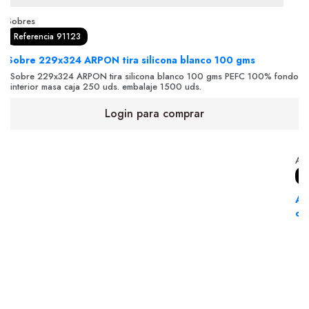
Sobres
Referencia 91123
Sobre 229x324 ARPON tira silicona blanco 100 gms
Sobre 229x324 ARPON tira silicona blanco 100 gms PEFC 100% fondo
interior masa caja 250 uds. embalaje 1500 uds.
Login para comprar
Adh
R
Ad
con
Ad
78