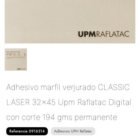
Adhesivo marfil verjurado CLASSIC
LASER 32x45 Upm Raflatac Digital
con corte 194 gms permanente
Referencia 0916314
Adhesivos UPM Raflatac