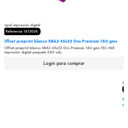
Papel impresión digital
Referencia 1613036
Offset preprint blanco SRA3 45x32 Dns Premium 160 gms
Offset preprint blanco SRA3 45x32 Dns Premium 160 gms FSC MIX
impresión digital paquete 250 uds.
Login para comprar
Adh
R
Ad
con
Ad
70