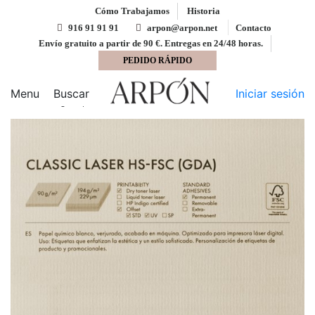
Cómo Trabajamos
Historia
916 91 91 91
arpon@arpon.net
Contacto
Envío gratuito a partir de 90 €. Entregas en 24/48 horas.
PEDIDO RÁPIDO
Inicio
Adhesivos UPM Raflatac
Adhesivo marfil
verjurado CLASSIC LASER 32x45 Upm Raflatac Digital con
Menu
Buscar
Iniciar sesión
corte 194 gms permanente