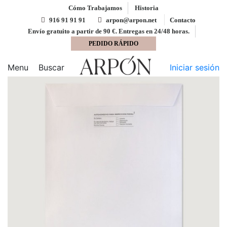
Cómo Trabajamos
Historia
916 91 91 91
arpon@arpon.net
Contacto
Envío gratuito a partir de 90 €. Entregas en 24/48 horas.
PEDIDO RÁPIDO
Inicio
Bolsas
Bolsa 260x360 ARPON tira silicona
blanco 100 gms inspección postal
Menu
Buscar
Iniciar sesión