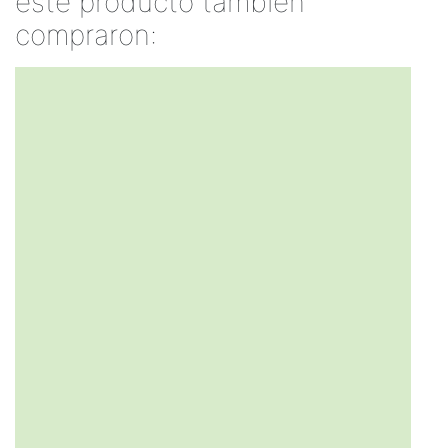
este producto también
compraron: