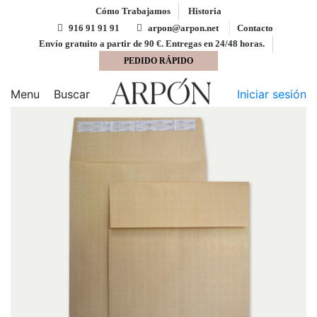
Cómo Trabajamos
Historia
916 91 91 91
arpon@arpon.net
Contacto
Envío gratuito a partir de 90 €. Entregas en 24/48 horas.
PEDIDO RÁPIDO
Inicio
Bolsas
Bolsa 280x365 tira silicona kraft
armado 130 gms fuelle 30 mm
Menu
Buscar
Iniciar sesión