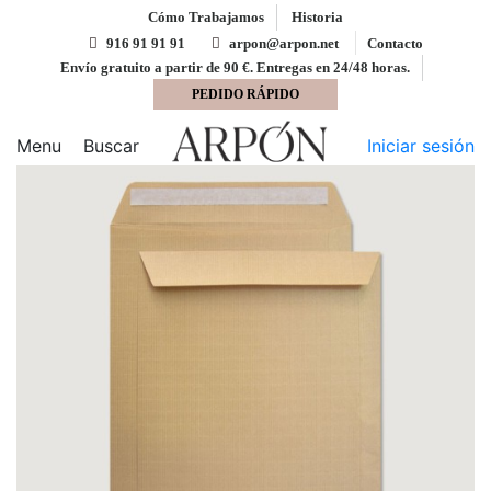
Cómo Trabajamos
Historia
916 91 91 91
arpon@arpon.net
Contacto
Envío gratuito a partir de 90 €. Entregas en 24/48 horas.
PEDIDO RÁPIDO
Inicio
Bolsas
Bolsa 229x324 tira silicona kraft
armado 130 gms
Menu
Buscar
Iniciar sesión