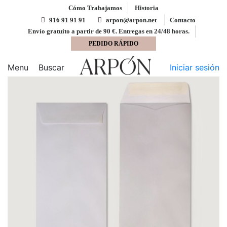
Cómo Trabajamos
Historia
916 91 91 91
arpon@arpon.net
Contacto
Envío gratuito a partir de 90 €. Entregas en 24/48 horas.
PEDIDO RÁPIDO
Inicio
Bolsas
Bolsa 120x235 tira silicona blanco 90
gms
Menu
Buscar
Iniciar sesión