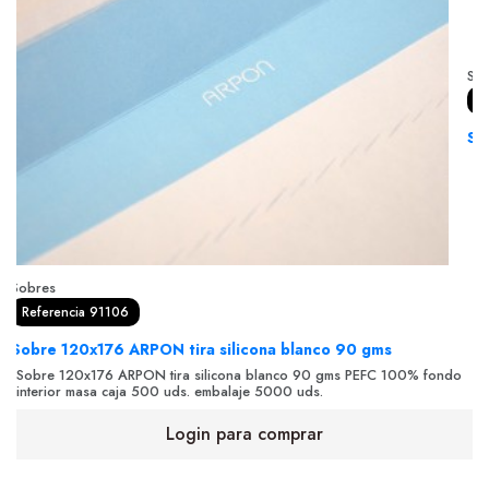
So
R
So
So
gm
Sobres
Referencia 91106
Sobre 120x176 ARPON tira silicona blanco 90 gms
Sobre 120x176 ARPON tira silicona blanco 90 gms PEFC 100% fondo
interior masa caja 500 uds. embalaje 5000 uds.
Login para comprar