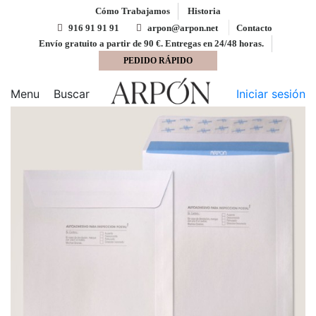
Cómo Trabajamos
Historia
916 91 91 91
arpon@arpon.net
Contacto
Envío gratuito a partir de 90 €. Entregas en 24/48 horas.
PEDIDO RÁPIDO
Inicio
Bolsas
Bolsa 184x261 ARPON tira silicona
blanco 100 gms inspección postal
Menu
Buscar
Iniciar sesión