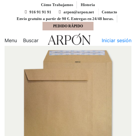
Cómo Trabajamos
Historia
916 91 91 91
arpon@arpon.net
Contacto
Envío gratuito a partir de 90 €. Entregas en 24/48 horas.
PEDIDO RÁPIDO
Inicio
Bolsas
Bolsa 250x353 ARPON tira silicona
kraft 90 gms
Menu
Buscar
Iniciar sesión