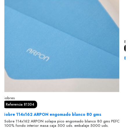
Bol
R
Bo
Bo
in
Sobres
Referencia 81304
Sobre 114x162 ARPON engomado blanco 80 gms
Sobre 114x162 ARPON solapa pico engomado blanco 80 gms PEFC
100% fondo interior masa caja 500 uds. embalaje 5000 uds.