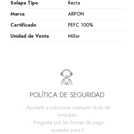
Solapa Tipo
Recta
Marca
ARPON
Certificado
PEFC 100%
Unidad de Venta
Millar
POLÍTICA DE SEGURIDAD
· Ayudarte a solucionar cualquier duda de
inmediato
· Preguntar por las formas de pago
ajustadas para ti