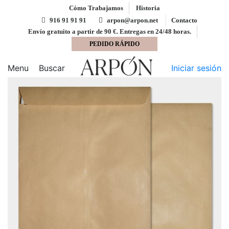
Cómo Trabajamos
Historia
916 91 91 91
arpon@arpon.net
Contacto
Envío gratuito a partir de 90 €. Entregas en 24/48 horas.
PEDIDO RÁPIDO
Inicio
Bolsas
Bolsa 370x450 tira silicona kraft 90
gms
Menu
Buscar
Iniciar sesión