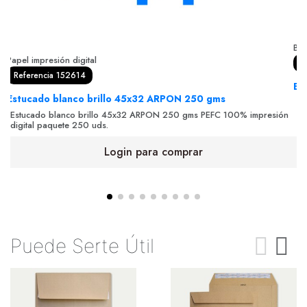
Bol
Papel impresión digital
R
Referencia 152614
Bo
Estucado blanco brillo 45x32 ARPON 250 gms
Bo
in
Estucado blanco brillo 45x32 ARPON 250 gms PEFC 100% impresión
digital paquete 250 uds.
Login para comprar
Puede Serte Útil