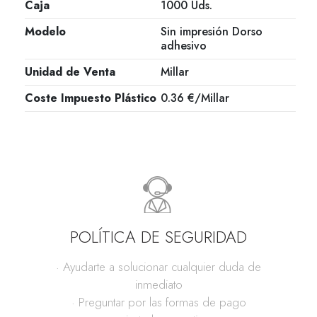
Caja
1000 Uds.
Modelo
Sin impresión Dorso
adhesivo
Unidad de Venta
Millar
Coste Impuesto Plástico
0.36 €/Millar
POLÍTICA DE SEGURIDAD
· Ayudarte a solucionar cualquier duda de
inmediato
· Preguntar por las formas de pago