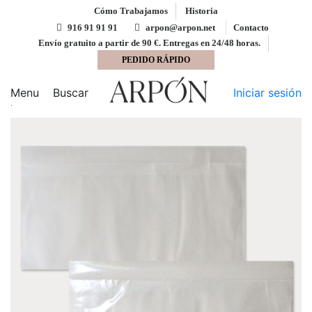
Cómo Trabajamos
Historia
916 91 91 91
arpon@arpon.net
Contacto
Envío gratuito a partir de 90 €. Entregas en 24/48 horas.
PEDIDO RÁPIDO
Inicio
Embalaje y bolsas para envíos
Bolsa 130x145
Sin impresión Dorso adhesivo packing list bolsas
Menu
Buscar
Iniciar sesión
portadocumentos