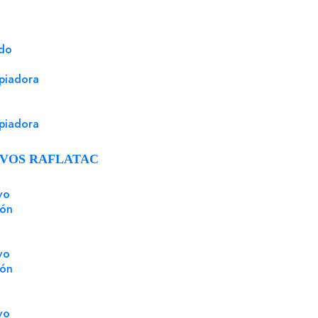
ado
piadora
piadora
VOS RAFLATAC
vo
ión
vo
ión
vo