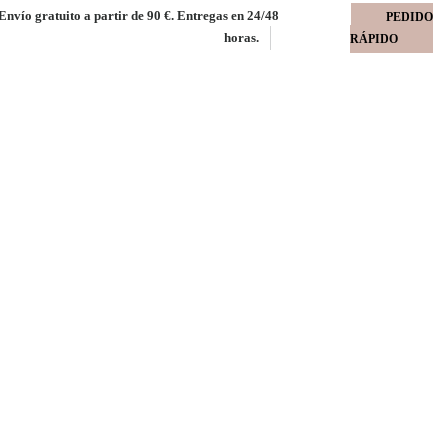
Envío gratuito a partir de 90 €. Entregas en 24/48
PEDIDO
horas.
RÁPIDO
50 mm
Embaflex tira silicona
íos
cona kraft 100 gms FSC MIX fuelle 50