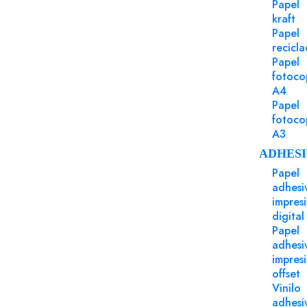
Puede Serte Útil
Papel
kraft
Papel
recicl
Papel
fotoco
A4
Papel
fotoco
A3
ADHESI
Papel
adhesi
impres
digital
Papel
adhesi
impres
offset
Vinilo
adhesi