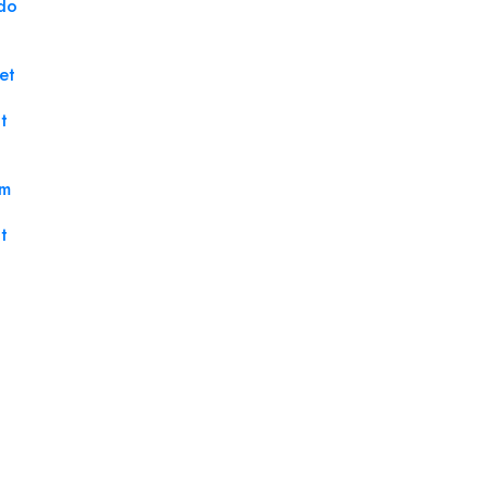
do
et
t
um
t
Papel i
Ref