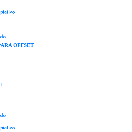
Estuc
piativo
Estuc
impres
ado
Adhesivos UPM Raflatac
Referencia 086716
PARA OFFSET
ección
Adhesivo blanco mate VELLUM 50x70 UPM Raflatac
RAFNXT+ con...
stal
Adhesivo blanco mate VELLUM 50x70 UPM Raflatac RAFNXT+
con corte 70 gms FSC 100% adhesivo permanente paquete
250 uds.
t
Login para comprar
ado
piativo