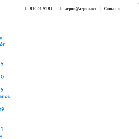
916 91 91 91
arpon@arpon.net
Contacto
S
250x353 Solapa 50 mm Embaflex tira silicona kraft 100 gms fuelle 
a
ión
Bolsa 250x353 Solapa 50 mm 
kraft 100 gms fuelle 50 mm
76
Referencia 253550
Embalaje y bolsas para env
20
25
Bolsa 250x353 Solapa 50 mm Embaflex tira sili
anos
mm fondo tradicional caja 250 uds.
29
31
Compartir
la