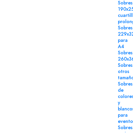
Sobres
190x2
cuartil
prolo
Sobres
229x3
para
A4
Sobres
260x3
Sobres
otros
tamañ
Sobres
de
colore
y
blanco
para
evento
Sobres