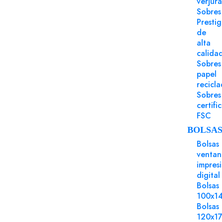
verjur
Sobres
Presti
de
alta
calida
Sobres
papel
recicl
Sobres
certifi
FSC
BOLSA
Bolsas
ventan
impres
digital
Bolsas
100x1
Bolsas
120x1