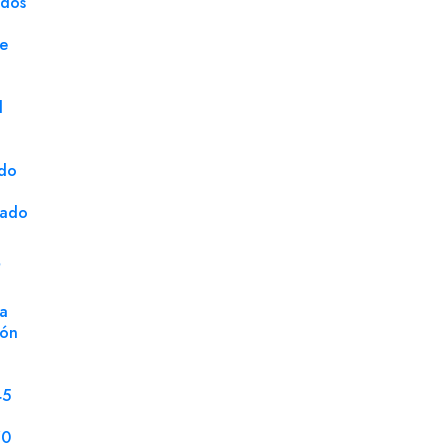
ados
Marca
Emba
ge
Certificado
FSC
Fuelle
50 
d
Tipo Fuelle
Fond
Modelo
Sol
ado
Unidad de Venta
Milla
cado
S
a
ión
45
70