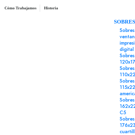
Cómo Trabajamos
Historia
SOBRE
Inicio
Embalaje y bolsas para envíos
Sobres
Bolsa 
ventan
impres
digital
Sobres
120x1
Sobres
110x2
Sobres
115x2
americ
Sobres
162x2
C5
Sobres
176x2
cuartil