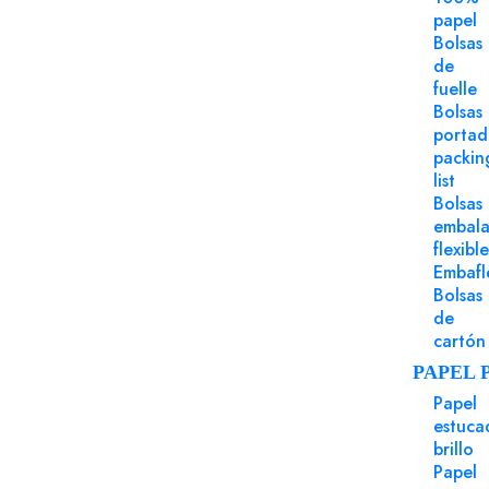
papel
Bolsas
de
fuelle
Bolsas
porta
packin
list
Bolsas
Los clientes que ad
embala
flexible
Embafl
Bolsas
de
cartón
PAPEL 
Papel
estuca
brillo
Papel