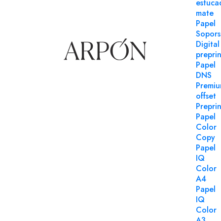
estuca
mate
Papel
Sopors
Digital
preprin
Papel
DNS
Premi
offset
Preprin
Papel
Color
Copy
Papel
IQ
Color
A4
Papel
IQ
Color
A3