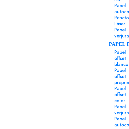
Papel
autoco
Reacto
Láser
Papel
verjur
Embalaje y bolsas para envíos
Referencia 00616
PAPEL 
Papel
Bolsa 220x335 tira silicona blanco air kraft insp
offset
postal
blanco
Bolsa 220x335 tira silicona blanco air kraft inspección po
caja 100 uds.
Papel
offset
Login para comprar
preprin
Papel
offset
Coste Impuesto Plástico: 1.76 €/Millar
color
Papel
verjur
Papel
autoco