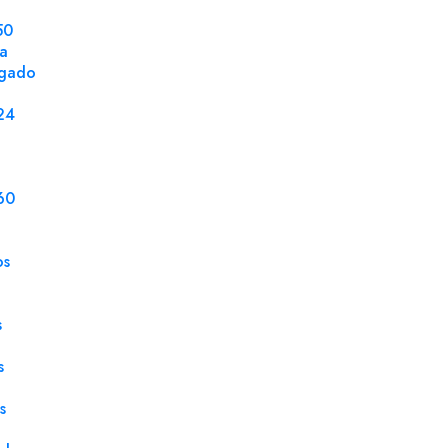
50
la
ngado
DETALLES DEL PRODUCTO
24
Ventana
Sin 
Tamaño
250 
60
Embalaje
250 
os
Caja
250 
Gramaje
100 
s
Tipo Cierre
Tira
s
Tipo Papel
Kraf
s
Solapa Tipo
Rect