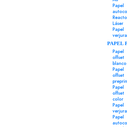
Papel
Puede Serte Útil
autoco
Reacto
Láser
Papel
verjur
PAPEL 
Papel
offset
blanco
Papel
offset
preprin
Papel
offset
color
Papel
verjur
Papel
autoco