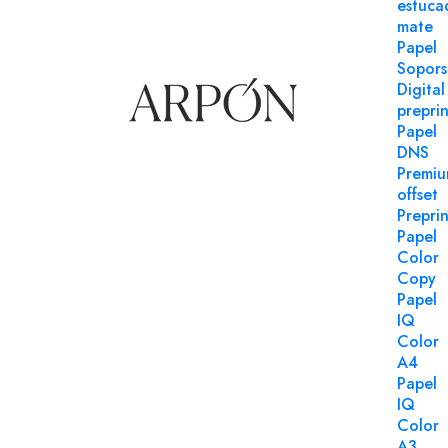
estuca
mate
Papel
Sopors
Digital
preprin
Papel
DNS
Premi
offset
Preprin
Cartulina
Referencia 1213017
Papel
Color
Cartulina Amarillo canario 50x65 Lousa 180 gms
Copy
Cartulina Amarillo canario 50x65 Lousa 180 gms PEFC 
Papel
paquete 125 uds.
IQ
Color
Login para comprar
A4
Papel
IQ
Color
A3