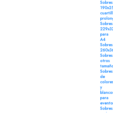
Sobres
190x2
cuartil
prolo
Sobres
229x3
para
A4
Sobres
260x3
Sobres
otros
tamañ
Sobres
de
colore
y
blanco
para
evento
Sobres