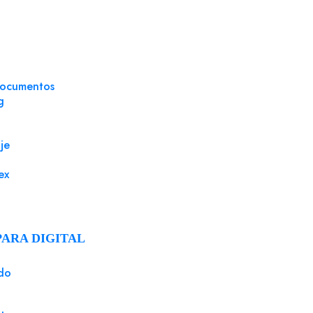
documentos
g
je
ex
PARA DIGITAL
do