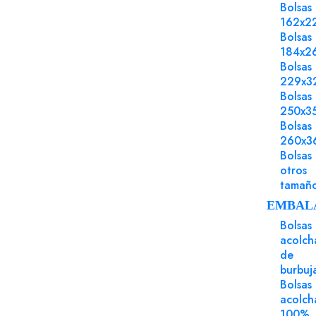
· Para conocer los servicios que te
Bolsas
ofrecemos como partner de
162x2
Bolsas
impresión
184x2
Bolsas
229x3
Bolsas
250x3
Bolsas
260x3
Bolsas
otros
tamañ
Los clientes que ad
EMBAL
Bolsas
acolch
de
burbuj
Bolsas
acolch
100%