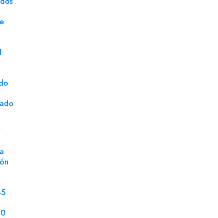
ados
ge
d
ado
cado
SATISFACCIÓN
GARANTIZADA:
S
· Puedes devolver o cambiar el
a
material si no cumple con lo que
ión
esperabas
45
70