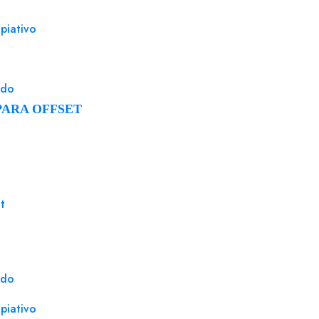
piativo
ado
PARA OFFSET
t
ado
piativo