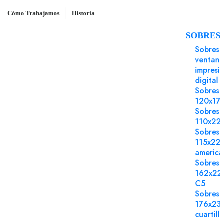
Cómo Trabajamos
Historia
SOBRE
Inicio
Cartulina
Cartulina Papaya 6 50x65 L
Sobres
ventan
impres
digital
Sobres
120x1
Sobres
110x2
Sobres
115x2
americ
Sobres
162x2
C5
Sobres
176x2
cuartil