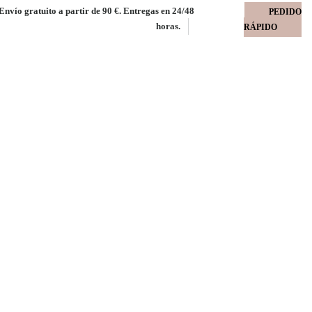
Envío gratuito a partir de 90 €. Entregas en 24/48
PEDIDO
horas.
RÁPIDO
usa 180 gms
C 100% paquete 125 uds.