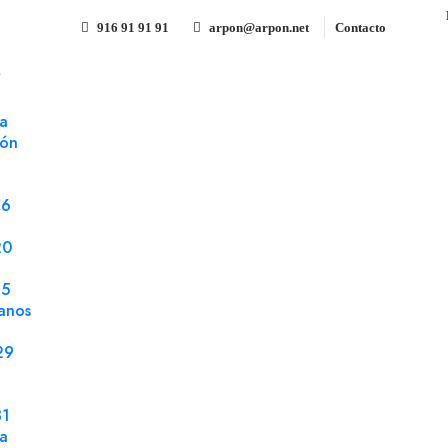
916 91 91 91
arpon@arpon.net
Contacto
S
ousa 180 gms
a
ión
Cartulina Papaya 6 50x65 Lo
Referencia 1213117
Cartulina
76
Cartulina Papaya 6 50x65 Lousa 180 gms PEF
20
25
anos
29
Compartir
31
la