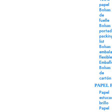
papel
Bolsas
de
fuelle
Bolsas
porta
packin
list
Bolsas
embala
flexible
Embafl
Bolsas
de
cartón
PAPEL 
Papel
estuca
brillo
Papel