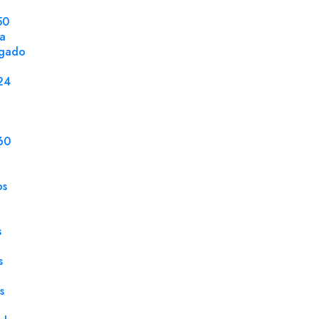
50
DETALLES DEL PRODUCTO
la
ngado
Tamaño
50 x
24
Gramaje
180 
Tipo Papel
Lisa
60
Certificado
PEF
Color
Papa
os
Unidad de Venta
Res
s
s
s