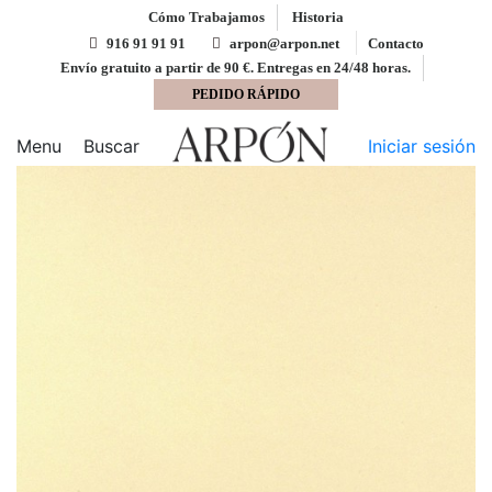
Cómo Trabajamos
Historia
916 91 91 91
arpon@arpon.net
Contacto
Envío gratuito a partir de 90 €. Entregas en 24/48 horas.
PEDIDO RÁPIDO
Inicio
Cartulina
Cartulina Tostado 4T 50x65 Lousa
180 gms
Menu
Buscar
Iniciar sesión