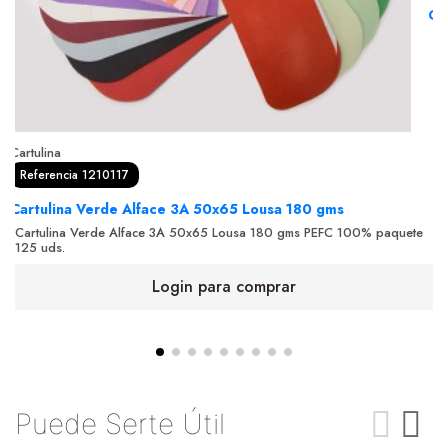
Ca
Ca
ud
Cartulina
Referencia 1210117
Cartulina Verde Alface 3A 50x65 Lousa 180 gms
Cartulina Verde Alface 3A 50x65 Lousa 180 gms PEFC 100% paquete
125 uds.
Login para comprar
Puede Serte Útil