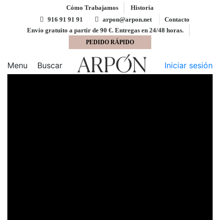
Cómo Trabajamos
Historia
916 91 91 91
arpon@arpon.net
Contacto
Envío gratuito a partir de 90 €. Entregas en 24/48 horas.
PEDIDO RÁPIDO
Inicio
Cartulina
Cartulina Negro 11 50x65 Lousa
250 gms
Menu
Buscar
Iniciar sesión