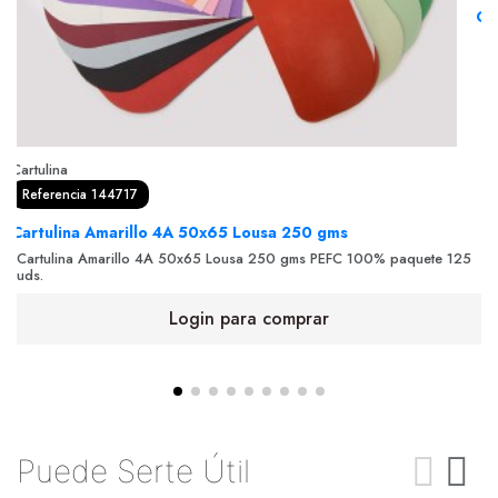
Ca
Ca
ud
Cartulina
Referencia 144717
Cartulina Amarillo 4A 50x65 Lousa 250 gms
Cartulina Amarillo 4A 50x65 Lousa 250 gms PEFC 100% paquete 125
uds.
Login para comprar
Puede Serte Útil