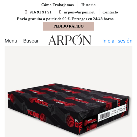
Cómo Trabajamos
Historia
916 91 91 91
arpon@arpon.net
Contacto
Envío gratuito a partir de 90 €. Entregas en 24/48 horas.
PEDIDO RÁPIDO
Inicio
Cartulina
Cartulina Blanco 32x45 Prado Digital
250 gms
Menu
Buscar
Iniciar sesión