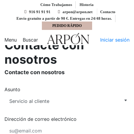
Cómo Trabajamos
Historia
916 91 91 91
arpon@arpon.net
Contacto
Envío gratuito a partir de 90 €. Entregas en 24/48 horas.
PEDIDO RÁPIDO
Inicio
Contacte con nosotros
Menu
Buscar
Iniciar sesión
Contacte con
nosotros
Contacte con nosotros
Asunto
Dirección de correo electrónico