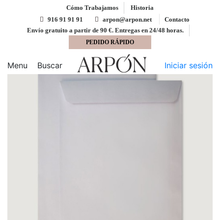
Cómo Trabajamos
Historia
916 91 91 91
arpon@arpon.net
Contacto
Envío gratuito a partir de 90 €. Entregas en 24/48 horas.
PEDIDO RÁPIDO
Inicio
Bolsa ·250x353 ·ECO ·tira silicona ·blanco
Menu
Buscar
Iniciar sesión