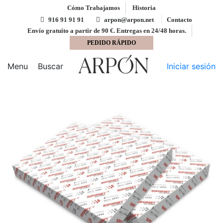
Cómo Trabajamos
Historia
916 91 91 91
arpon@arpon.net
Contacto
Envío gratuito a partir de 90 €. Entregas en 24/48 horas.
PEDIDO RÁPIDO
Inicio
Papel impresión digital
Offset digital preprint
blanco UHD 32x45 Soporset Digital 100 gms
Menu
Buscar
Iniciar sesión