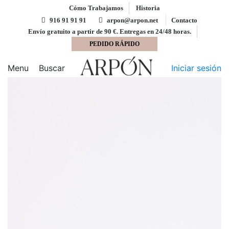
Cómo Trabajamos
Historia
916 91 91 91
arpon@arpon.net
Contacto
Envío gratuito a partir de 90 €. Entregas en 24/48 horas.
PEDIDO RÁPIDO
Inicio
Papel impresión offset
Autocopiativo blanco
3ª Hoja CF 65x92 Reacto 57 gms
Menu
Buscar
Iniciar sesión