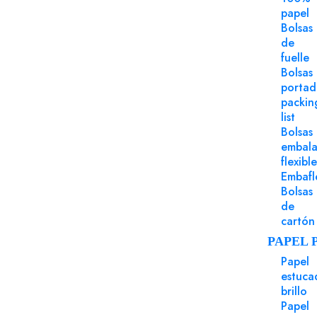
papel
Bolsas
de
fuelle
Bolsas
porta
packin
list
Bolsas
embala
flexible
Embafl
Bolsas
de
cartón
PAPEL 
Papel
estuca
brillo
Papel