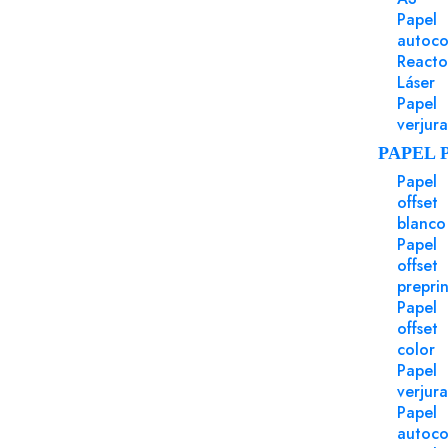
Papel
autoco
Reacto
Láser
Papel
Puede Serte Útil
verjur
PAPEL 
Papel
offset
blanco
Papel
offset
preprin
Papel
offset
color
Papel
verjur
Papel
autoco