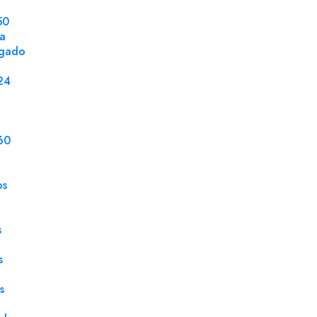
50
DETALLES DEL PRODUCTO
la
ngado
Tamaño
32 x
24
Gramaje
57 g
Tipo Papel
Auto
60
Certificado
FSC
Color
Azul
os
Paquete
500
Modelo
3ª H
s
Unidad de Venta
Res
s
s