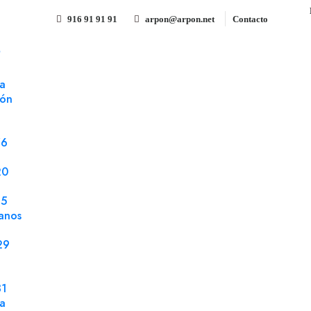
916 91 91 91
arpon@arpon.net
Contacto
S
 azul 3ª Hoja CF 32x45 Reacto 57 gms
a
ión
Autocopiativo azul 3ª Hoja 
Referencia 076414
Papel impresión offset
76
Autocopiativo azul 3ª Hoja CF 32x45 Reacto 
20
25
anos
29
Compartir
31
la