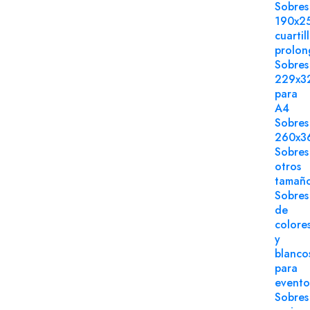
Sobres
190x2
cuartil
prolo
Sobres
229x3
para
A4
Sobres
260x3
Sobres
otros
tamañ
Sobres
de
colore
y
blanco
para
evento
Sobres