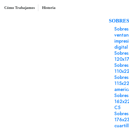
Cómo Trabajamos
Historia
SOBRE
Inicio
Papel impresión offset
Autocopiativo
Sobres
ventan
impres
digital
Sobres
120x1
Sobres
110x2
Sobres
115x2
americ
Sobres
162x2
C5
Sobres
176x2
cuartil