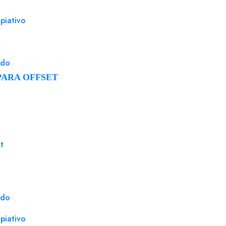
piativo
ado
PARA OFFSET
t
ado
piativo