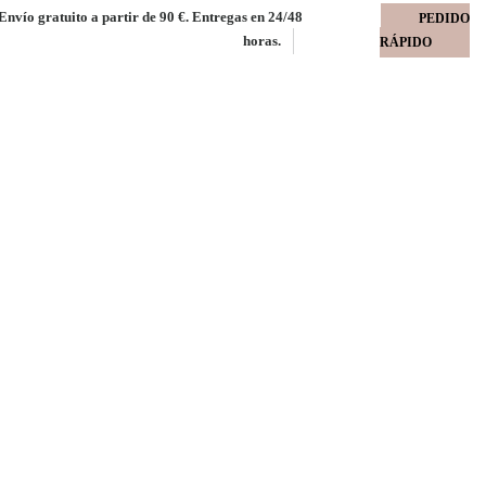
Envío gratuito a partir de 90 €. Entregas en 24/48
PEDIDO
horas.
RÁPIDO
CF 32x45 Reacto 57 gms
57 gms FSC MIX paquete 500 uds.