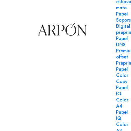
estuca
mate
Papel
Sopors
Digital
preprin
Papel impresión digital
Papel
Referencia 262714
DNS
Premi
Estucado blanco mate 32x45 ARPON 150 gms
offset
Estucado blanco mate 32x45 ARPON 150 gms PEFC 10
Preprin
impresión digital paquete 500 uds.
Papel
Login para comprar
Color
Copy
Papel
IQ
Color
A4
Papel
IQ
Color
A3