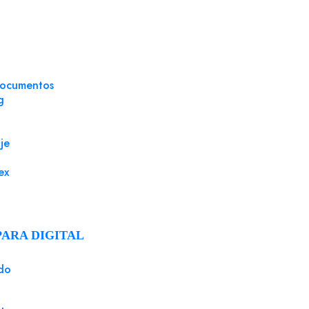
documentos
g
je
ex
PARA DIGITAL
Cartuli
Ref
do
Cartu
Cartul