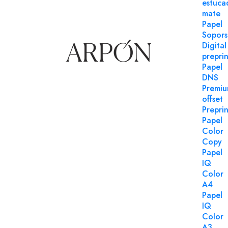
estuca
mate
Papel
Sopors
Papel impresión digital
Digital
Referencia 152614
preprin
Papel
Estucado blanco brillo 45x32 ARPON 250 gms
DNS
Estucado blanco brillo 45x32 ARPON 250 gms PEFC 1
Premi
impresión digital paquete 250 uds.
offset
Preprin
Login para comprar
Papel
Color
Copy
Papel
IQ
Color
A4
Papel
IQ
Color
A3