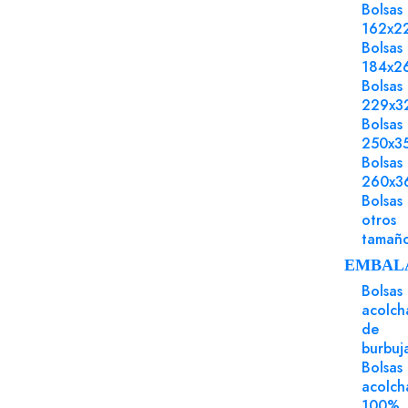
Bolsas
necesidades diarias
162x2
· Para conocer los servicios que te
Bolsas
ofrecemos como partner de
184x2
impresión
Bolsas
229x3
Bolsas
250x3
Bolsas
260x3
Bolsas
otros
tamañ
EMBAL
Los clientes que ad
Bolsas
acolch
de
burbuj
Bolsas
acolch
100%