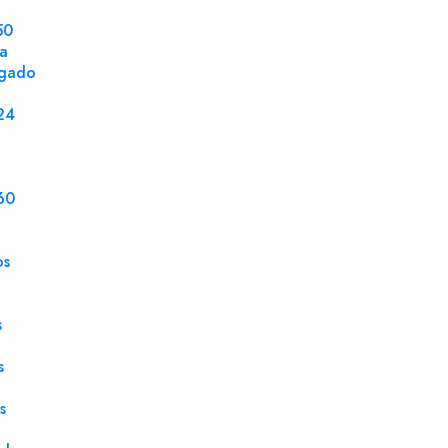
50
DETALLES DEL PRODUCTO
la
ngado
Tamaño
21 x
24
Gramaje
80 g
Tipo Papel
Reci
60
Impresión digital
Sí
Paquete
500
os
Modelo
DIN
Unidad de Venta
Paq
s
s
s