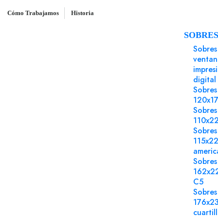
Cómo Trabajamos
Historia
SOBRE
Inicio
Papel impresión offset
Reciclado 10
Sobres
ventan
impres
digital
Sobres
120x1
Sobres
110x2
Sobres
115x2
americ
Sobres
162x2
C5
Sobres
176x2
cuartil