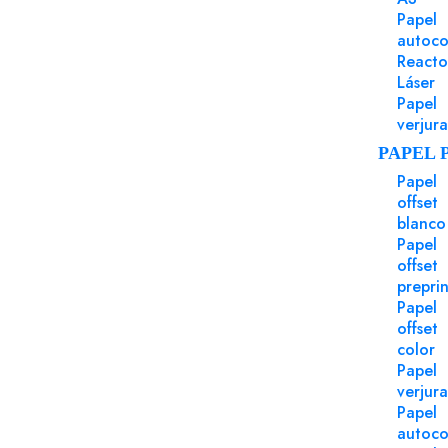
Papel
autoco
Reacto
Puede Serte Útil
Láser
Papel
verjur
PAPEL 
Papel
offset
blanco
Papel
offset
preprin
Papel
offset
color
Papel
verjur
Papel
autoco