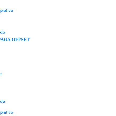
piativo
ado
PARA OFFSET
t
ado
piativo