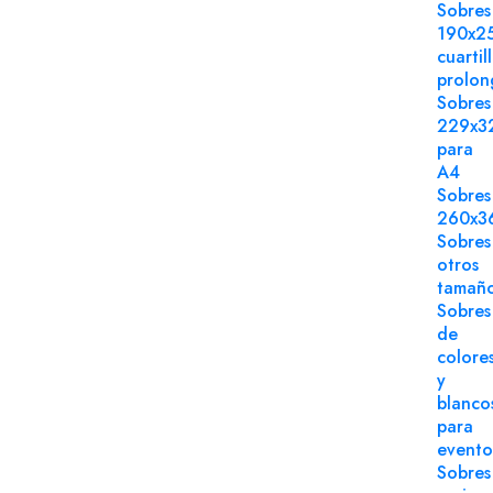
Sobres
190x2
cuartil
prolo
Sobres
229x3
para
A4
Sobres
260x3
Sobres
otros
tamañ
Sobres
de
colore
y
blanco
para
evento
Sobres