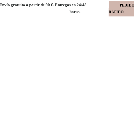
Envío gratuito a partir de 90 €. Entregas en 24/48
PEDIDO
horas.
RÁPIDO
9.7 Vesubio 80 gms
s impresión digital paquete 500 uds.