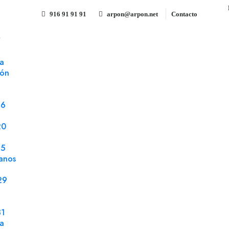
916 91 91 91
arpon@arpon.net
Contacto
S
0% DIN A4 21x29.7 Vesubio 80 gms
a
ión
Reciclado 100% DIN A4 21x2
Referencia 082411
Papel impresión offset
76
Reciclado 100% DIN A4 21x29.7 Vesubio 80 gm
20
25
anos
29
Compartir
31
la