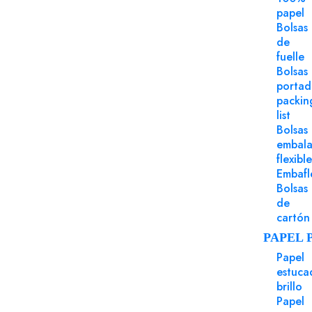
papel
Bolsas
de
fuelle
Bolsas
porta
packin
list
Bolsas
embala
flexible
Embafl
Bolsas
de
cartón
PAPEL 
Papel
estuca
brillo
Papel