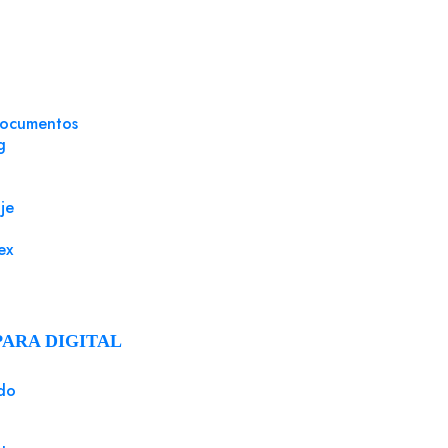
documentos
g
je
ex
PARA DIGITAL
do