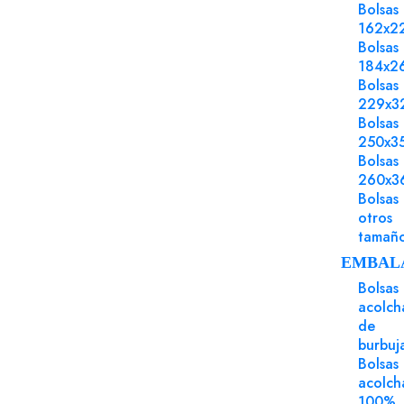
· Para conocer los servicios que te
Bolsas
ofrecemos como partner de
162x2
Bolsas
impresión
184x2
Bolsas
229x3
Bolsas
250x3
Bolsas
260x3
Bolsas
otros
tamañ
Puede Serte Útil
EMBAL
Bolsas
acolch
de
burbuj
Bolsas
acolch
100%