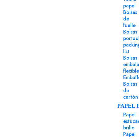
papel
Bolsas
de
fuelle
Bolsas
porta
packin
list
Bolsas
embala
flexible
Embafl
Bolsas
Papel imp
Refe
de
cartón
Offset 
PAPEL 
Estánda
Papel
Offset 
Estánda
Papel impresión offset
estuca
Referencia 0820519
brillo
Papel
Offset salmón sa24 65x92 Iq