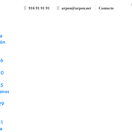
916 91 91 91
arpon@arpon.net
Contacto
S
1-c kraft 70x100 140 gms
a
ión
Kraft liner 1ª 1-c kraft 70x10
Referencia 0413221
Papel impresión offset
76
Kraft liner 1ª 1-c kraft 70x100 140 gms paquet
20
25
anos
29
Compartir
31
la