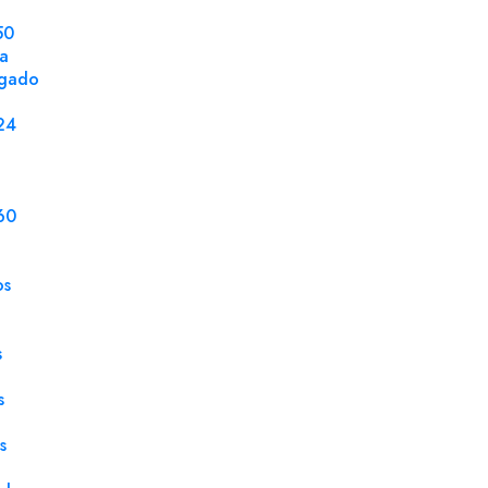
50
DETALLES DEL PRODUCTO
la
ngado
Tamaño
70 x
24
Gramaje
140 
Tipo Papel
KRAF
60
Color
Kraf
Paquete
125
os
Unidad de Venta
Res
s
s
s