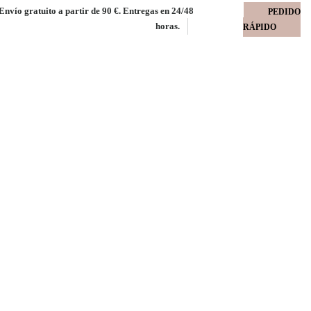
Envío gratuito a partir de 90 €. Entregas en 24/48
PEDIDO
horas.
RÁPIDO
0 140 gms
e 125 uds.