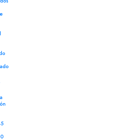
ados
ge
d
ado
cado
SATISFACCIÓN
GARANTIZADA:
S
· Puedes devolver o cambiar el
a
material si no cumple con lo que
ión
esperabas
45
70