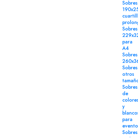
Sobres
190x2
cuartil
prolo
Sobres
229x3
para
A4
Sobres
260x3
Sobres
otros
tamañ
Sobres
de
colore
y
blanco
para
evento
Sobres