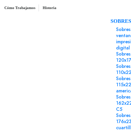
Cómo Trabajamos
Historia
SOBRE
Inicio
Papel impresión offset
Kraft liner 1ª 
Sobres
ventan
impres
digital
Sobres
120x1
Sobres
110x2
Sobres
115x2
americ
Sobres
162x2
C5
Sobres
176x2
cuartil