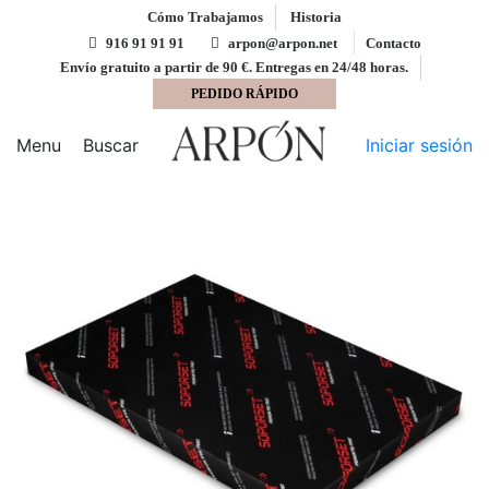
Cómo Trabajamos
Historia
916 91 91 91
arpon@arpon.net
Contacto
Envío gratuito a partir de 90 €. Entregas en 24/48 horas.
PEDIDO RÁPIDO
Inicio
Papel impresión offset
Offset preprint blanco
45x64 Soporset Premium Preprint 80 gms
Menu
Buscar
Iniciar sesión