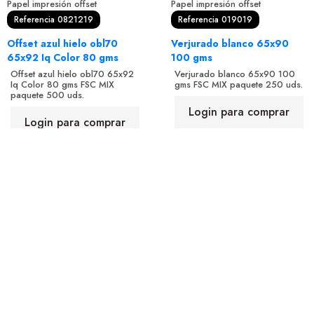
Papel impresión offset
Papel impresión offset
Referencia 0821219
Referencia 019019
Offset azul hielo obl70
Verjurado blanco 65x90
65x92 Iq Color 80 gms
100 gms
Offset azul hielo obl70 65x92
Verjurado blanco 65x90 100
Iq Color 80 gms FSC MIX
gms FSC MIX paquete 250 uds.
paquete 500 uds.
Login para comprar
Login para comprar
Política de Cookies
·
Política de Privacidad
·
Aviso
Legal