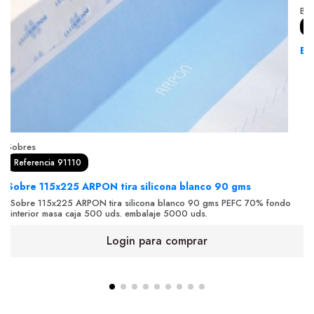
Bol
R
Bo
Bo
30
Sobres
Referencia 91110
Sobre 115x225 ARPON tira silicona blanco 90 gms
Sobre 115x225 ARPON tira silicona blanco 90 gms PEFC 70% fondo
interior masa caja 500 uds. embalaje 5000 uds.
Login para comprar