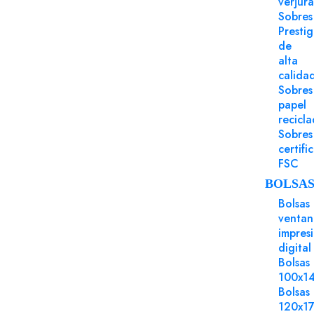
verjur
Sobres
Presti
de
alta
calida
Sobres
papel
recicl
Sobres
certifi
FSC
BOLSA
Bolsas
ventan
impres
digital
Bolsas
100x1
POLÍTICA DE SEGURIDAD
Bolsas
120x1