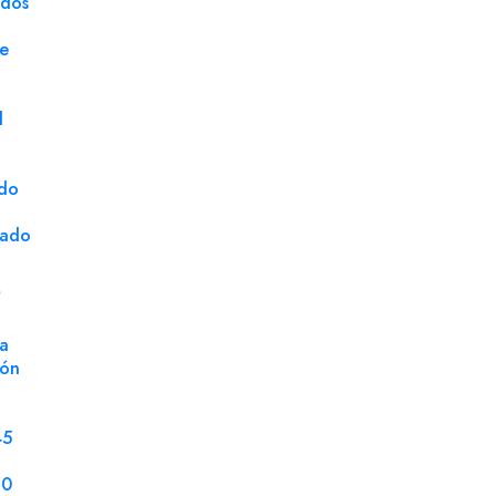
ados
Unidad de Venta
Uni
ge
d
ado
cado
S
a
ión
45
SATISFACCIÓN
GARANTIZADA:
70