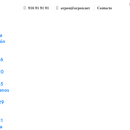
916 91 91 91
arpon@arpon.net
Contacto
S
r pet transparente brillo reposicionable 32x46 ARPON 135 µm 19
a
ión
Microventosa poliester pet tra
reposicionable 32x46 ARPO
76
Referencia 1815714
Papel Sintético
20
25
Microventosa poliester pet transparente bril
anos
190 gms impresión digital paquete 150 uds.
29
31
Compartir
la