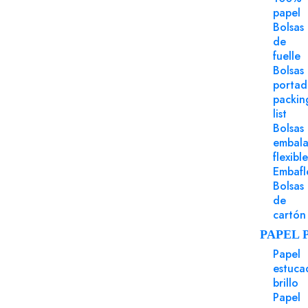
Puede Serte Útil
papel
Bolsas
de
fuelle
Bolsas
porta
packin
list
Bolsas
embala
flexible
Embafl
Bolsas
de
cartón
Papel Sin
PAPEL 
Refe
Papel
"tejido
estuca
32x45 
brillo
"tejido"
Papel
µm 100 g