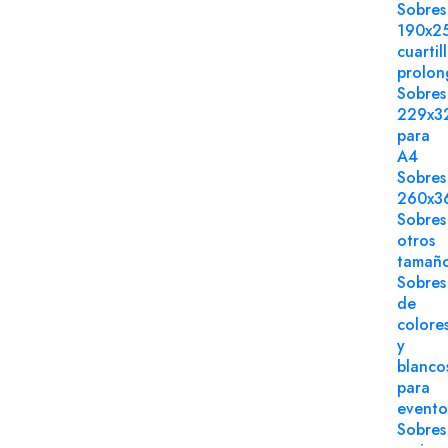
Sobres
190x2
cuartil
prolo
Sobres
229x3
para
A4
Sobres
260x3
Sobres
otros
tamañ
Sobres
de
colore
y
blanco
para
evento
Sobres