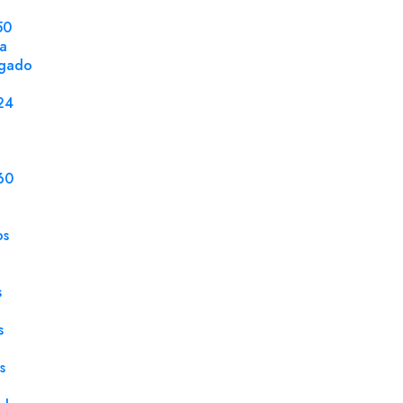
50
la
ngado
DETALLES DEL PRODUCTO
24
Tamaño
32 x
Gramaje
190 
60
Color
Tran
os
Impresión digital
Sí
Paquete
150
s
Espesor
135
s
Material
Micr
s
Modelo
repo