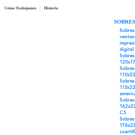
Cómo Trabajamos
Historia
SOBRE
Inicio
Papel Sintético
Microventosa polieste
Sobres
ventan
impres
digital
Sobres
120x1
Sobres
110x2
Sobres
115x2
americ
Sobres
162x2
C5
Sobres
176x2
cuartil