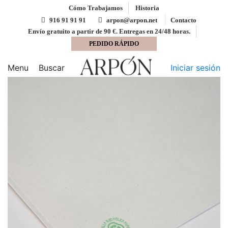
Cómo Trabajamos
Historia
916 91 91 91
arpon@arpon.net
Contacto
Envío gratuito a partir de 90 €. Entregas en 24/48 horas.
PEDIDO RÁPIDO
Inicio
Sobres
Bolsa 260x360 ARPON tira silicona
reciclado 100 % 90 gms
Menu
Buscar
Iniciar sesión