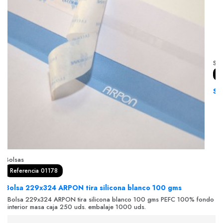
So
R
So
So
in
Bolsas
Referencia 01178
Bolsa 229x324 ARPON tira silicona blanco 100 gms
Bolsa 229x324 ARPON tira silicona blanco 100 gms PEFC 100% fondo
interior masa caja 250 uds. embalaje 1000 uds.