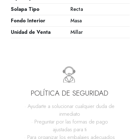
Solapa Tipo
Recta
Fondo Interior
Masa
Unidad de Venta
Millar
POLÍTICA DE SEGURIDAD
· Ayudarte a solucionar cualquier duda de
inmediato
· Preguntar por las formas de pago
ajustadas para ti
· Para organizar los embalajes adecuados