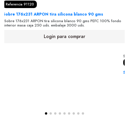
Referencia 91120
Sobre 176x231 ARPON tira silicona blanco 90 gms
Sobre 176x231 ARPON tira silicona blanco 90 gms PEFC 100% fondo
interior masa caja 250 uds. embalaje 3000 uds.
Login para comprar
So
R
So
So
50