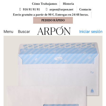
Cómo Trabajamos
Historia
916 91 91 91
arpon@arpon.net
Contacto
Envío gratuito a partir de 90 €. Entregas en 24/48 horas.
PEDIDO RÁPIDO
Inicio
Sobres
Sobre 115x225 tira silicona blanco
100 gms ventana derecha 45x100 pos v. 20-20
Menu
Buscar
Iniciar sesión