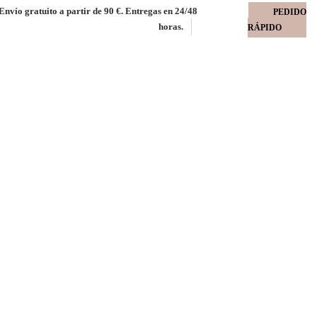
Envío gratuito a partir de 90 €. Entregas en 24/48
PEDIDO
horas.
RÁPIDO
OS engomado coral
gomado coral premium 125 gms caja