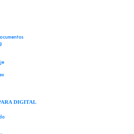
documentos
g
je
ex
PARA DIGITAL
do