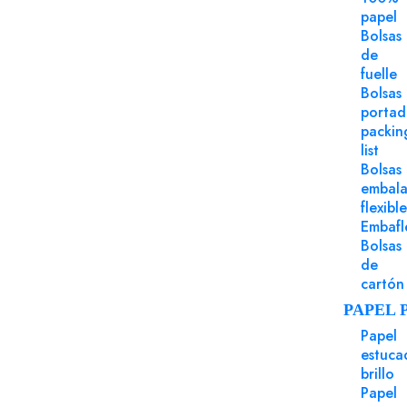
papel
Bolsas
Puede Serte Útil
de
fuelle
Bolsas
porta
packin
list
Bolsas
embala
flexible
Embafl
Bolsas
de
cartón
PAPEL 
Papel
Sobres
Referencia 01195
estuca
brillo
Sobre 175x175 ARPON tira silicona
Papel
blanco 100 gms