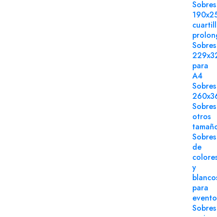
Sobres
190x2
cuartil
prolo
Sobres
229x3
para
A4
Sobres
260x3
Sobres
otros
tamañ
Sobres
de
colore
y
blanco
para
evento
Sobres