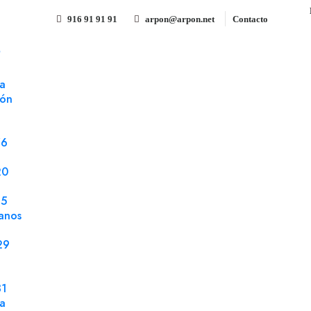
916 91 91 91
arpon@arpon.net
Contacto
S
OS engomado coral premium 125 gms
a
ión
Sobre 162x229 Gama EVENT
premium 125 gms
76
Referencia 162229C
Sobres
20
25
Sobre 162x229 Gama EVENTOS solapa pico en
anos
150 uds.
29
31
Compartir
la