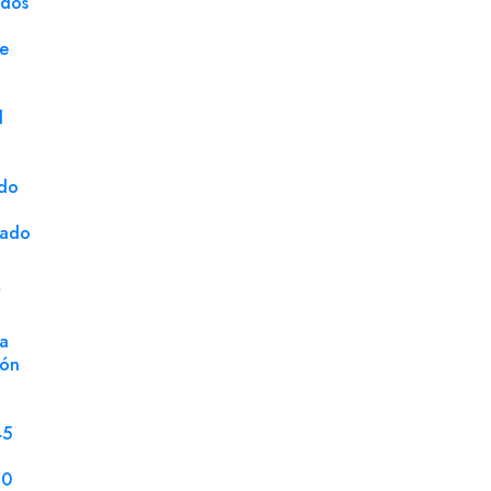
ados
Marca
Gam
ge
Unidad de Venta
Milla
d
ado
cado
S
a
ión
45
70