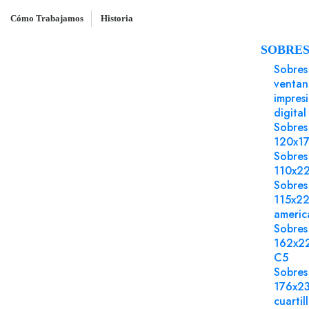
Cómo Trabajamos
Historia
SOBRE
Inicio
Sobres
Sobre 162x229 Gama EVENT
Sobres
ventan
impres
digital
Sobres
120x1
Sobres
110x2
Sobres
115x2
americ
Sobres
162x2
C5
Sobres
176x2
cuartil