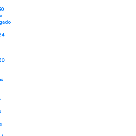
50
la
ngado
DETALLES DEL PRODUCTO
24
Ventana
Sin 
Tamaño
162 
60
Embalaje
150 
os
Caja
150 
Gramaje
125 
s
Tipo Cierre
Eng
s
Tipo Papel
Cora
s
Solapa Tipo
Pico