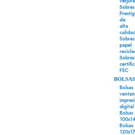
verjur
Sobres
Presti
de
alta
calida
Sobres
papel
recicl
Sobres
certifi
FSC
BOLSA
Bolsas
ventan
impres
digital
Bolsas
100x1
Bolsas
120x1