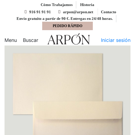
Cómo Trabajamos
Historia
916 91 91 91
arpon@arpon.net
Contacto
Envío gratuito a partir de 90 €. Entregas en 24/48 horas.
PEDIDO RÁPIDO
Inicio
Sobres
Sobre 120x176 Gama Verjurado tira
silicona verjurado crema 120 gms
Menu
Buscar
Iniciar sesión