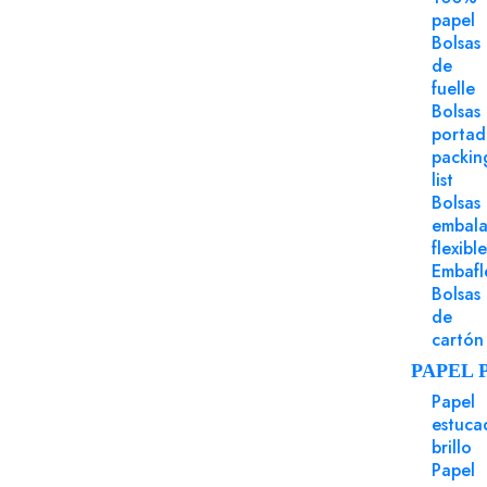
Los clientes que ad
papel
Bolsas
de
fuelle
Bolsas
porta
packin
list
Bolsas
embala
flexible
Embafl
Bolsas
de
cartón
PAPEL 
Papel
estuca
brillo
Papel