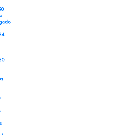
50
DETALLES DEL PRODUCTO
la
ngado
Ventana
Sin 
24
Tamaño
114 
Embalaje
5000
60
Caja
500 
Gramaje
80 g
os
Tipo Cierre
Tira
s
Tipo Papel
Blan
s
Solapa Tipo
Rect
s
Fondo Interior
Mas
Unidad de Venta
Milla