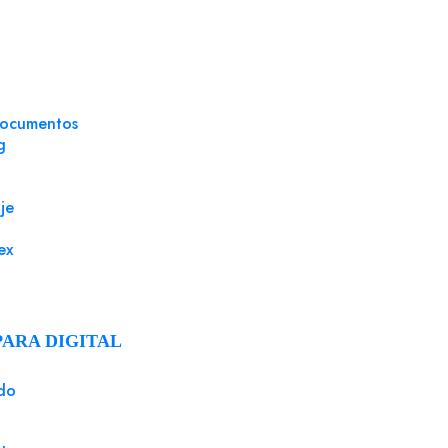
quirieron este producto ta
documentos
g
je
ex
PARA DIGITAL
do