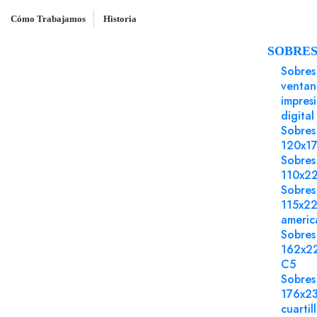
Cómo Trabajamos
Historia
SOBRE
Inicio
Sobres
Sobre 114x162 tira silicona 
Sobres
ventan
impres
digital
Sobres
120x1
Sobres
110x2
Sobres
115x2
americ
Sobres
162x2
C5
Sobres
176x2
cuartil