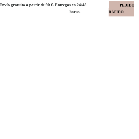
Envío gratuito a partir de 90 €. Entregas en 24/48
PEDIDO
horas.
RÁPIDO
blanco 80 gms
o interior masa caja 500 uds. embalaje