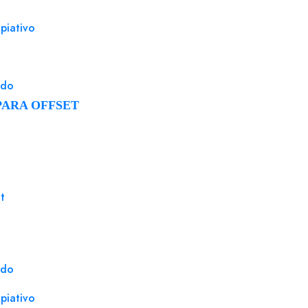
C 70%
Sobre 115x225 tira silicona blanco 100 gms fondo interior
Bolsa 
masa caja 500 uds. embalaje 3000 uds.
100% f
piativo
Login para comprar
ado
PARA OFFSET
t
ado
piativo