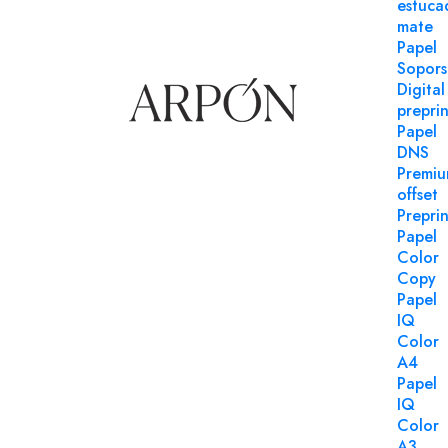
estuca
mate
Papel
Sopors
Digital
preprin
Papel
DNS
Premi
offset
Preprin
Papel
Color
Copy
Papel
IQ
Color
A4
Papel
Sobres
Referencia 91110
IQ
Color
Sobre 115x225 ARPON tira silicona blanco 90 g
A3