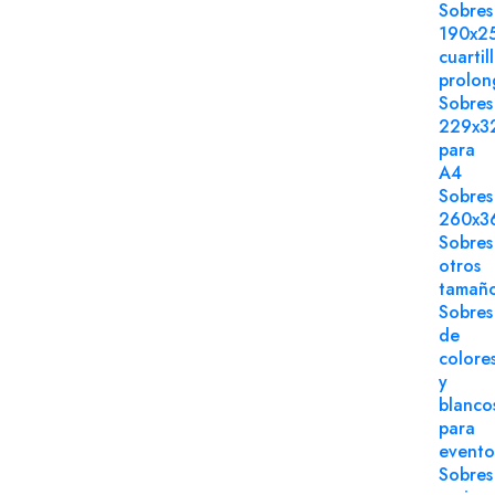
Sobres
190x2
cuartil
prolo
Sobres
229x3
para
A4
Sobres
260x3
Sobres
otros
tamañ
Sobres
de
colore
y
blanco
para
evento
Sobres