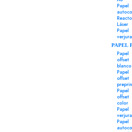
Sobre 115x225 ARPON tira silicona blanco 90 gms PEF
Papel
fondo interior masa caja 500 uds. embalaje 5000 uds.
autoco
Reacto
Login para comprar
Láser
Papel
verjur
PAPEL 
Papel
Puede Serte Útil
offset
blanco
Papel
offset
preprin
Papel
offset
color
Papel
verjur
Papel
autoco