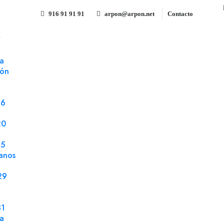
916 91 91 91
arpon@arpon.net
Contacto
S
blanco 80 gms
a
ión
Sobre 114x162 tira silicona 
Referencia 81104
Sobres
76
Sobre 114x162 tira silicona blanco 80 gms fond
20
5000 uds.
25
anos
29
Compartir
31
la