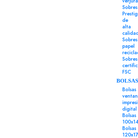
verjur
Sobres
Presti
de
alta
calida
Sobres
papel
recicl
Sobres
certifi
FSC
BOLSA
Bolsas
ventan
impres
digital
Bolsas
100x1
POLÍTICA DE SEGURIDAD
Bolsas
120x1
· Ayudarte a solucionar cualquier