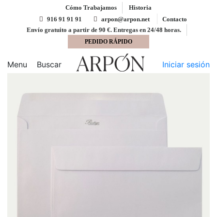
Cómo Trabajamos
Historia
916 91 91 91
arpon@arpon.net
Contacto
Envío gratuito a partir de 90 €. Entregas en 24/48 horas.
PEDIDO RÁPIDO
Inicio
Sobres
Sobre 162x229 Prestige engomado
blanco registro 120 gms
Menu
Buscar
Iniciar sesión