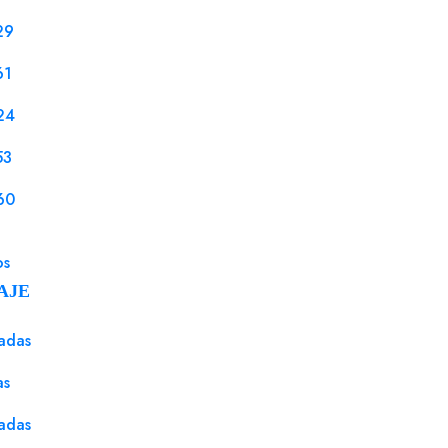
29
SATISFACCIÓN
GARANTIZADA:
61
· Puedes devolver o cambiar el
24
material si no cumple con lo que
esperabas
53
60
os
AJE
adas
as
adas