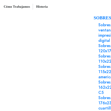
Cómo Trabajamos
Historia
SOBRE
Inicio
Sobres
Sobre 190x250 Reciclado tir
Sobres
ventan
impres
digital
Sobres
120x1
Sobres
110x2
Sobres
115x2
americ
Sobres
162x2
C5
Sobres
176x2
cuartil