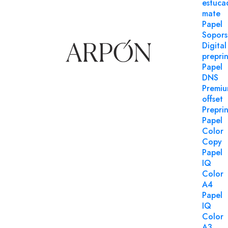
estuca
mate
Papel
Sopors
Digital
preprin
Papel
DNS
Premi
Sobres
Sobres
offset
Referencia 162229GO
Refe
Preprin
Papel
Sobre 162x229 Gama EVENTOS
Sobre 
Color
engomado gris oscuro premium
gms
Copy
140 gms
Sobre 9
Papel
caña 70
Sobre 162x229 Gama EVENTOS
10000 u
IQ
solapa pico engomado gris oscuro
premium 140 gms caja 150 uds.
Color
A4
Login para comprar
Papel
IQ
Color
A3