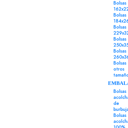
Bolsas
162x2
POLÍTICA DE SEGURIDAD
Bolsas
184x2
· Ayudarte a solucionar cualquier
Bolsas
duda de inmediato
229x3
· Preguntar por las formas de pago
Bolsas
ajustadas para ti
250x3
Bolsas
· Para organizar los embalajes
260x3
adecuados y optimizados para tu
Bolsas
necesidades diarias
otros
· Para conocer los servicios que te
tamañ
ofrecemos como partner de
EMBAL
impresión
Bolsas
acolch
de
burbuj
Bolsas
acolch
100%