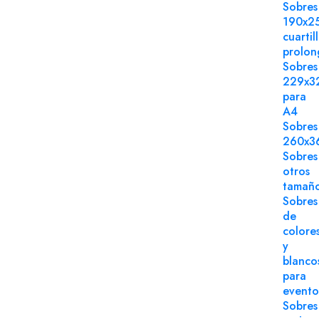
Sobres
190x2
cuartil
prolo
Sobres
229x3
para
A4
Sobres
260x3
Sobres
otros
tamañ
Sobres
de
colore
y
blanco
para
evento
Sobres