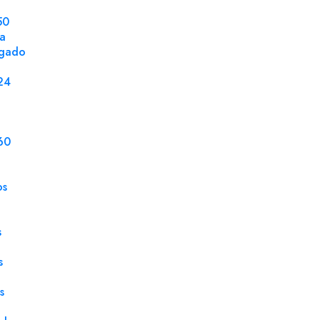
50
la
ngado
DETALLES DEL PRODUCTO
24
Ventana
Sin 
Tamaño
190 
60
Embalaje
2000
os
Caja
250 
Gramaje
90 g
s
Tipo Cierre
Tira
s
Tipo Papel
Reci
s
Solapa Tipo
Rect