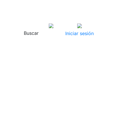
Sobre 260x360 engomado
chamoix 90 gms
Sobre 260x360 solapa pico
engomado chamoix 90 gms caja 250
Sobres
uds. embalaje 1500 uds.
Referencia 
Buscar
Iniciar sesión
Login para comprar
Sobre 115x225 t
100 gms ventana
Sobre 115x225 ti
gms fondo interi
izquierda 45x100
500 uds. embala
S
Login p