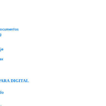
documentos
g
je
ex
PARA DIGITAL
do