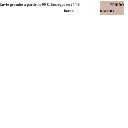
Envío gratuito a partir de 90 €. Entregas en 24/48
PEDIDO
horas.
RÁPIDO
silicona reciclado 100 %
do 100 % 90 gms fondo interior rayado