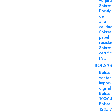
verjur
Sobres
Presti
de
alta
calida
Sobres
papel
recicl
Sobres
certifi
FSC
BOLSA
Bolsas
ventan
impres
digital
Bolsas
100x1
Bolsas
120x1