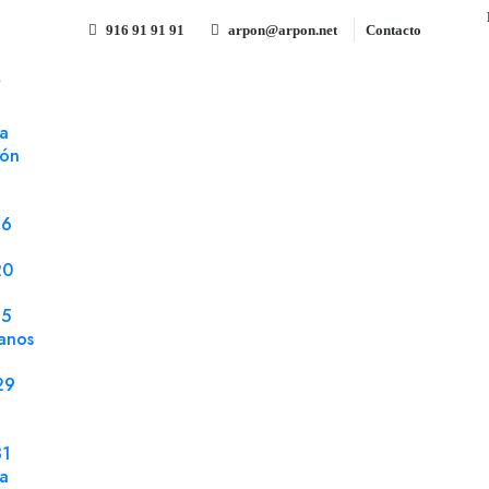
916 91 91 91
arpon@arpon.net
Contacto
S
a silicona reciclado 100 % 90 gms
a
ión
Sobre 190x250 Reciclado tira 
90 gms
76
Referencia 97121S
Sobres
20
25
Sobre 190x250 Reciclado tira silicona recicla
anos
caja 250 uds. embalaje 2000 uds.
29
31
Compartir
la