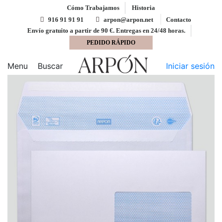
Cómo Trabajamos
Historia
916 91 91 91
arpon@arpon.net
Contacto
Envío gratuito a partir de 90 €. Entregas en 24/48 horas.
PEDIDO RÁPIDO
Inicio
Sobres
Sobre 162x229 Digital tira silicona
blanco 90 gms ventana der. digital 45x100 pos v. 20-60
Menu
Buscar
Iniciar sesión