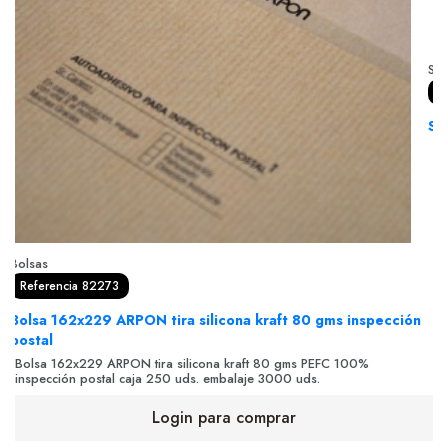
So
R
So
So
in
Bolsas
Referencia 82273
Bolsa 162x229 ARPON tira silicona kraft 80 gms inspección
postal
Bolsa 162x229 ARPON tira silicona kraft 80 gms PEFC 100%
inspección postal caja 250 uds. embalaje 3000 uds.
Login para comprar