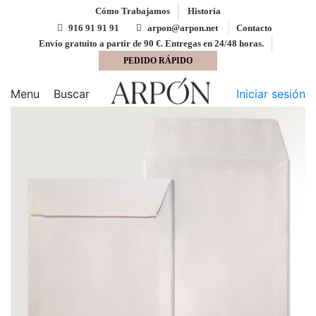
Cómo Trabajamos
Historia
916 91 91 91
arpon@arpon.net
Contacto
Envío gratuito a partir de 90 €. Entregas en 24/48 horas.
PEDIDO RÁPIDO
Inicio
Bolsas
Bolsa 120x170 tira silicona blanco 80
gms
Menu
Buscar
Iniciar sesión