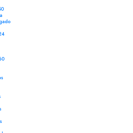
50
la
ngado
DETALLES DEL PRODUCTO
24
Ventana
Sin 
Tamaño
300 
60
Embalaje
200 
os
Caja
200 
Gramaje
100 
s
Tipo Cierre
Dobl
s
Tipo Papel
Kraf
s
Solapa Tipo
Rect