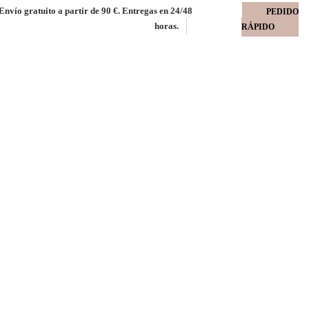
Envío gratuito a partir de 90 €. Entregas en 24/48
PEDIDO
horas.
RÁPIDO
 fuelle 80 mm
 Embaflex doble tira
 80 mm
nvíos
ira silicona kraft 100 gms FSC MIX