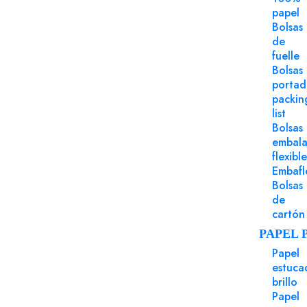
papel
Bolsas
de
fuelle
Bolsas
porta
packin
list
Bolsas
Puede Serte Útil
embala
flexible
Embafl
Bolsas
de
cartón
PAPEL 
Papel
estuca
brillo
Papel