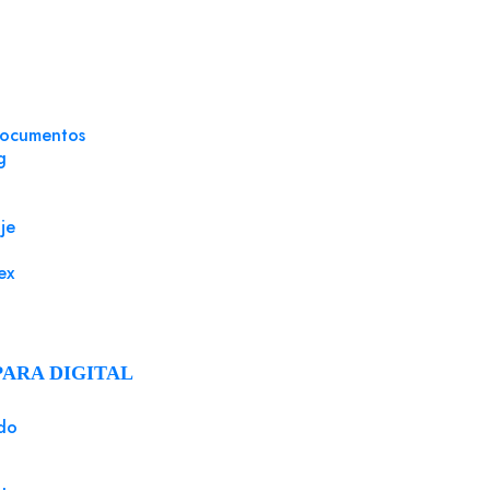
documentos
g
je
ex
PARA DIGITAL
do