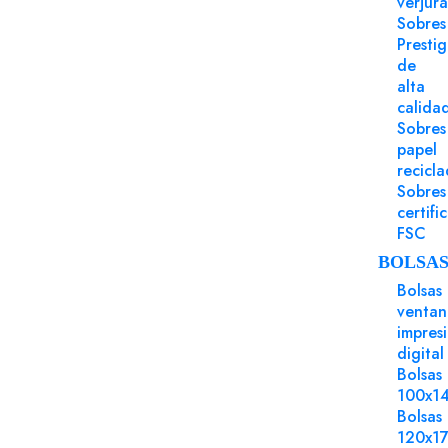
verjur
Sobres
Presti
de
alta
calida
Sobres
papel
recicl
Sobres
certifi
FSC
BOLSA
Bolsas
ventan
impres
digital
Bolsas
100x1
Bolsas
120x1