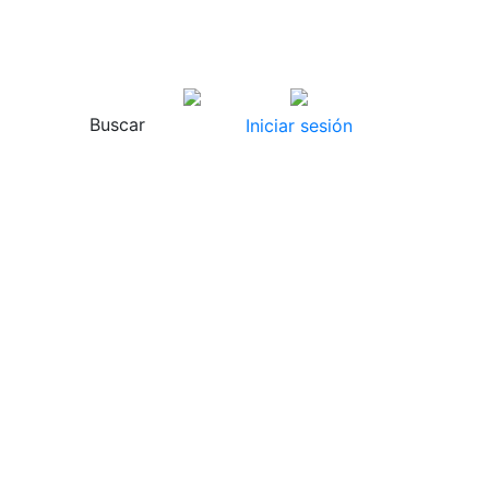
Buscar
Iniciar sesión
Bolsas
Referencia
Bolsa 162x229 
silicona kraft 
Bolsa 162x229 Kra
kraft 90 gms fue
Embalaje y bolsas para envíos
automático caja 
Referencia 000114
Login p
t
Bolsa 265x330 Sin impresión
Dorso adhesivo packing list...
Bolsa 265x330 Sin impresión Dorso
adhesivo packing list bolsas
portadocumentos caja 500 uds.