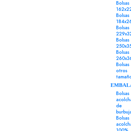
Bolsas
162x2
Bolsas
184x2
Bolsas
229x3
Bolsas
POLÍTICA DE SEGURIDAD
250x3
Bolsas
· Ayudarte a solucionar cualquier
260x3
duda de inmediato
Bolsas
otros
· Preguntar por las formas de pago
tamañ
ajustadas para ti
· Para organizar los embalajes
EMBAL
adecuados y optimizados para tu
Bolsas
acolch
necesidades diarias
de
· Para conocer los servicios que te
burbuj
ofrecemos como partner de
Bolsas
impresión
acolch
100%