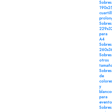
Sobres
190x2
cuartil
prolo
Sobres
229x3
para
A4
Sobres
260x3
Sobres
otros
tamañ
Sobres
de
colore
y
blanco
para
evento
Sobres