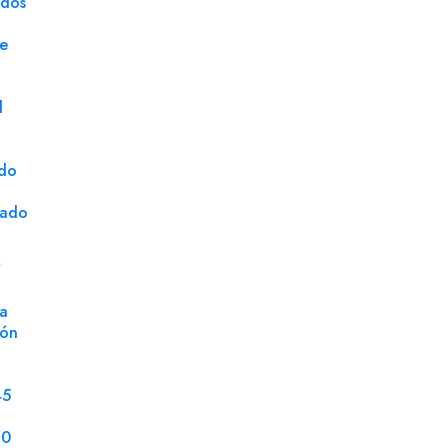
ados
Marca
Emba
ge
Certificado
FSC
Fuelle
80 
d
Tipo Fuelle
Fond
Modelo
Sola
ado
Unidad de Venta
Milla
cado
S
a
ión
45
70