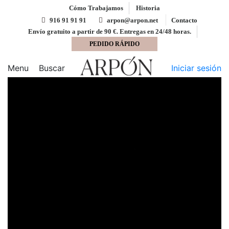
Cómo Trabajamos
Historia
916 91 91 91
arpon@arpon.net
Contacto
Envío gratuito a partir de 90 €. Entregas en 24/48 horas.
PEDIDO RÁPIDO
Inicio
Cartulina
Cartulina Negro 11 50x65 Lousa
180 gms
Menu
Buscar
Iniciar sesión