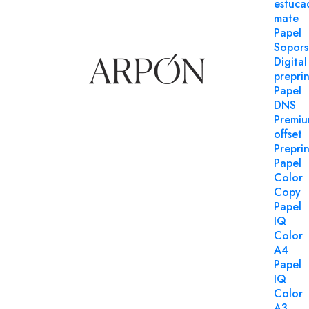
estuca
"tejido"
mate
Login para comprar
µm 100 g
Papel
250 uds
Sopors
Digital
preprin
Papel
DNS
Premi
offset
Preprin
Papel
Color
Copy
Papel
IQ
Color
A4
Papel
IQ
Color
A3