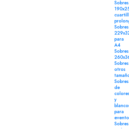
Sobres
190x2
cuartil
prolo
Sobres
229x3
para
A4
Sobres
260x3
Sobres
otros
tamañ
Sobres
de
colore
y
blanco
para
evento
Sobres