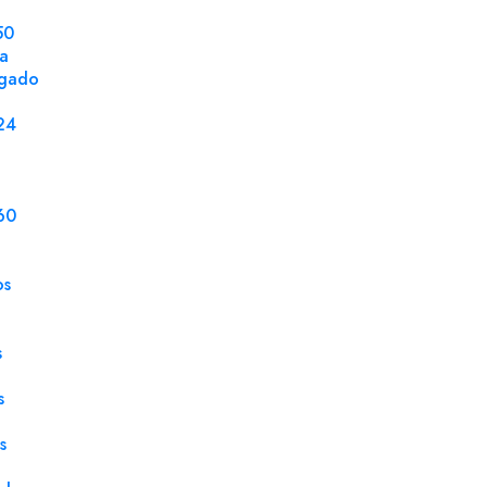
50
la
ngado
DETALLES DEL PRODUCTO
24
Tamaño
32 x
Gramaje
210 
60
Color
Blan
os
Impresión digital
Sí
Paquete
150
s
Acabado
Mat
s
Espesor
160
s
Material
Micr