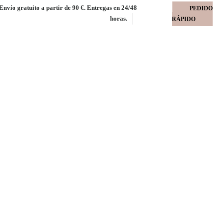
Envío gratuito a partir de 90 €. Entregas en 24/48
PEDIDO
horas.
RÁPIDO
nco mate reposicionable
ms
cionable 32x46 ARPON 160 µm 210 gms