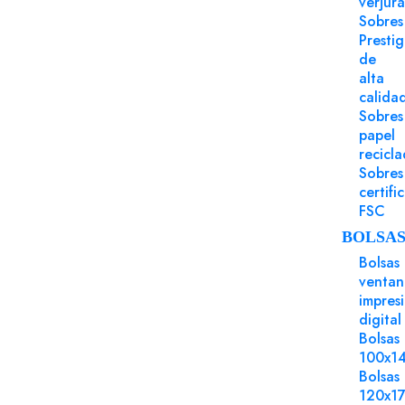
verjur
Sobres
Presti
de
alta
calida
Sobres
papel
recicl
Sobres
certifi
FSC
BOLSA
Bolsas
ventan
impres
digital
Bolsas
100x1
Bolsas
120x1