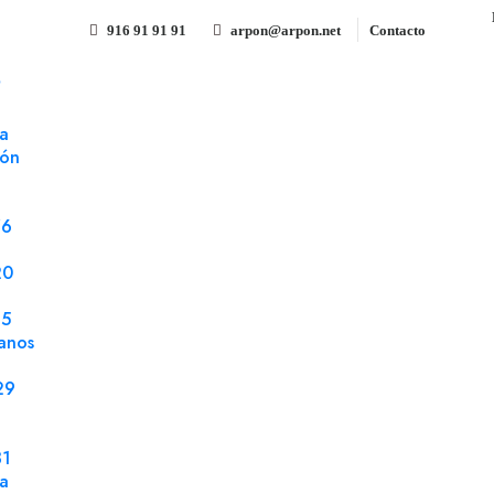
916 91 91 91
arpon@arpon.net
Contacto
S
 pet blanco mate reposicionable 32x46 ARPON 160 µm 210 gms
a
ión
Micropunto poliester pet bla
32x46 ARPON 160 µm 210 g
76
Referencia 1816414
Papel Sintético
20
25
Micropunto poliester pet blanco mate reposi
anos
impresión digital paquete 150 uds.
29
31
Compartir
la