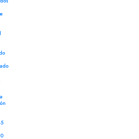
ados
Modelo
repo
ge
Unidad de Venta
Uni
d
ado
cado
S
a
ión
45
70