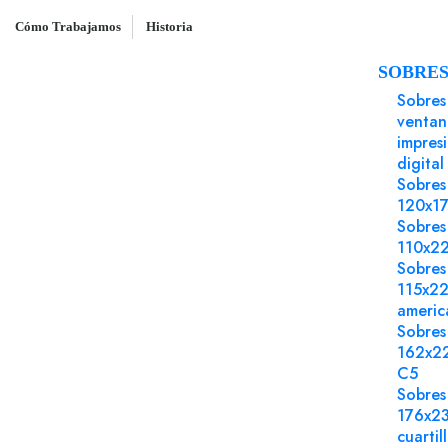
Cómo Trabajamos
Historia
SOBRE
Inicio
Papel Sintético
Micropunto poliester
Sobres
ventan
impres
digital
Sobres
120x1
Sobres
110x2
Sobres
115x2
americ
Sobres
162x2
C5
Sobres
176x2
cuartil