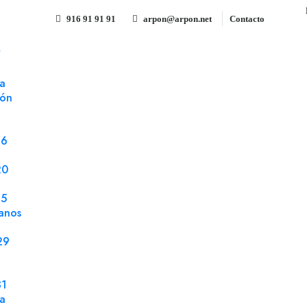
916 91 91 91
arpon@arpon.net
Contacto
S
OS engomado verde hoja premium 140 gms
a
ión
Sobre 162x229 Gama EVENT
hoja premium 140 gms
76
Referencia 162229VH
Sobres
20
25
Sobre 162x229 Gama EVENTOS solapa pico e
anos
caja 150 uds.
29
31
Compartir
la