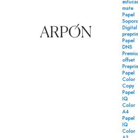
estuca
mate
Papel
Sopors
Digital
preprin
Papel
DNS
Premi
offset
Preprin
Papel
Color
Copy
Papel
IQ
Color
A4
Papel
IQ
Color
Sobres
A3