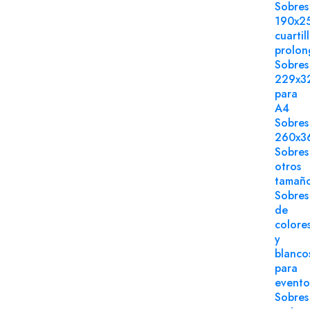
Sobres
190x2
cuartil
prolo
Sobres
229x3
para
A4
Sobres
260x3
Sobres
otros
tamañ
Sobres
de
colore
y
blanco
para
evento
Sobres