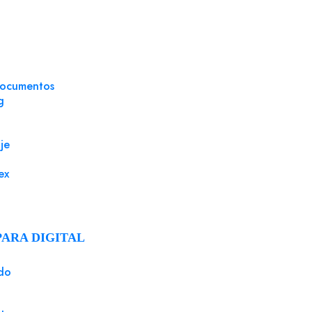
quirieron este producto ta
documentos
g
je
ex
PARA DIGITAL
do