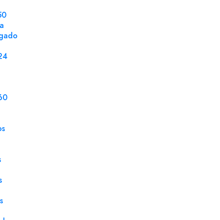
50
la
ngado
DETALLES DEL PRODUCTO
24
Ventana
Sin 
Tamaño
162 
60
Embalaje
150 
os
Caja
150 
Gramaje
140 
s
Tipo Cierre
Eng
s
Tipo Papel
Verd
s
Solapa Tipo
Pico