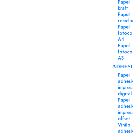
Papel
kraft
Papel
recicl
Papel
fotoco
A4
Sobres
Papel
Refer
fotoco
A3
Sobre 
blanco 
ADHESI
Sobre 9
Papel
engomad
interior
adhesi
4500 ud
impres
digital
Papel
adhesi
Sobres
impres
Referencia 170170KN
offset
Vinilo
Sobre 170x170 Gama EVENTOS
adhesi