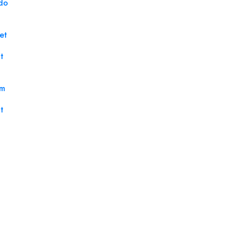
do
et
t
um
t