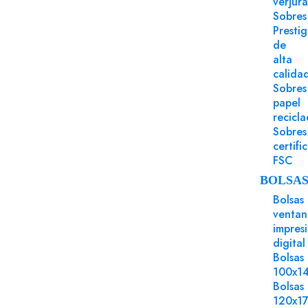
verjur
Sobres
Presti
de
alta
calida
Sobres
papel
recicl
Sobres
certifi
FSC
BOLSA
Bolsas
ventan
impres
digital
Bolsas
100x1
Bolsas
120x1