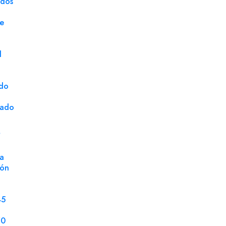
ados
Marca
Gam
ge
Unidad de Venta
Milla
d
ado
cado
S
a
ión
45
70