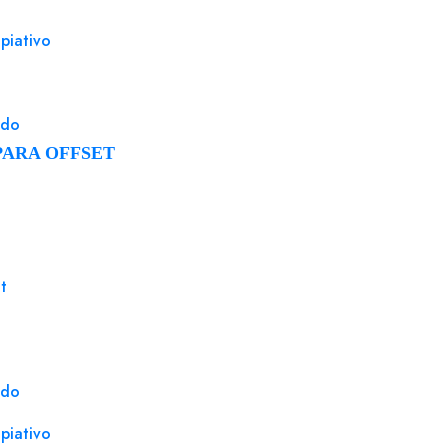
125
piativo
 oro
ado
PARA OFFSET
t
ado
piativo