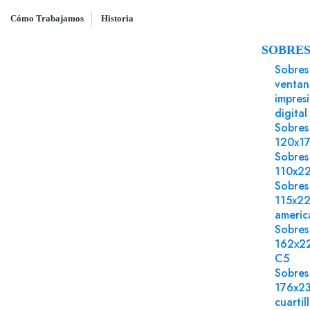
Cómo Trabajamos
Historia
SOBRE
Inicio
Sobres
Sobre 162x229 Gama EVENT
Sobres
ventan
impres
digital
Sobres
120x1
Sobres
110x2
Sobres
115x2
americ
Sobres
162x2
C5
Sobres
176x2
cuartil