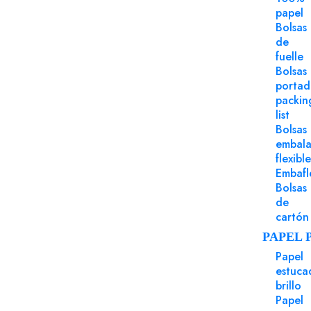
papel
Bolsas
Los clientes que ad
de
fuelle
Bolsas
porta
packin
list
Bolsas
embala
flexible
Embafl
Bolsas
de
cartón
PAPEL 
Papel
estuca
brillo
Papel