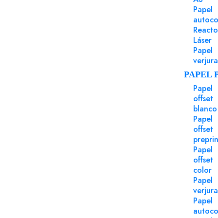
Referencia 162229OR
Papel
Sobre 162x229 Gama EVENTOS engomado oro 
autoco
gms
Reacto
Sobre 162x229 Gama EVENTOS solapa pico engomado
Láser
125 gms caja 150 uds.
Papel
verjur
Login para comprar
PAPEL 
Papel
offset
blanco
Papel
offset
Puede Serte Útil
preprin
Papel
offset
color
Papel
verjur
Papel
autoco