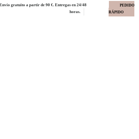
Envío gratuito a partir de 90 €. Entregas en 24/48
PEDIDO
horas.
RÁPIDO
OS engomado verde
ngomado verde hoja premium 140 gms