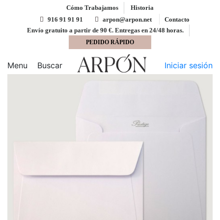
Cómo Trabajamos
Historia
916 91 91 91
arpon@arpon.net
Contacto
Envío gratuito a partir de 90 €. Entregas en 24/48 horas.
PEDIDO RÁPIDO
Inicio
Sobres
Sobre 175x175 Prestige engomado
blanco registro 120 gms
Menu
Buscar
Iniciar sesión